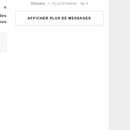
Xibaaru
il y a 23 heures
0
T
 des
AFFICHER PLUS DE MESSAGES
nes