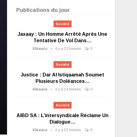
Publications du jour
Société
Jaxaay : Un Homme Arrêté Après Une
Tentative De Vol Dans…
Xibaaru
il y a 13 heures
0
Société
Justice : Dar Al Istiqaamah Soumet
Plusieurs Doléances…
Xibaaru
il y a 14 heures
0
Société
AIBD SA : L’intersyndicale Réclame Un
Dialogue…
Xibaaru
il y a 15 heures
0