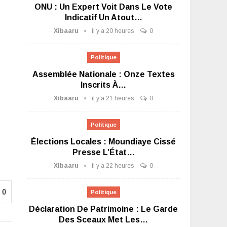
ONU : Un Expert Voit Dans Le Vote
Indicatif Un Atout…
Xibaaru
il y a 20 heures
0
Politique
Assemblée Nationale : Onze Textes
Inscrits À…
Xibaaru
il y a 21 heures
0
Politique
Élections Locales : Moundiaye Cissé
Presse L’État…
Xibaaru
il y a 22 heures
0
0
Politique
Déclaration De Patrimoine : Le Garde
Des Sceaux Met Les…