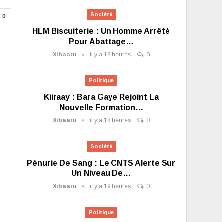
Société
0
HLM Biscuiterie : Un Homme Arrêté
Pour Abattage…
Xibaaru
il y a 16 heures
0
Politique
Kiiraay : Bara Gaye Rejoint La
Nouvelle Formation…
Xibaaru
il y a 18 heures
0
Société
Pénurie De Sang : Le CNTS Alerte Sur
Un Niveau De…
Xibaaru
il y a 19 heures
0
Politique