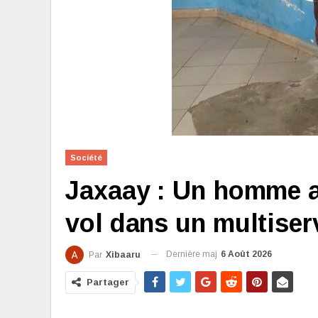
Société
Jaxaay : Un homme ar
vol dans un multiser
Dernière maj
6 Août 2026
Par
Xibaaru
Partager