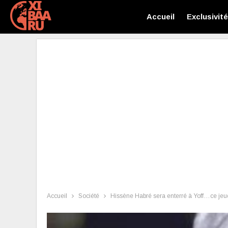
Accueil
Exclusivit
Accueil
Société
Hissène Habré sera enterré à Yoff…ce jeu