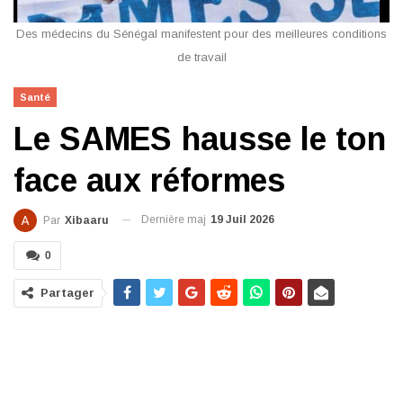
Des médecins du Sénégal manifestent pour des meilleures conditions
de travail
Santé
Le SAMES hausse le ton
face aux réformes
Dernière maj
19 Juil 2026
Par
Xibaaru
0
Partager