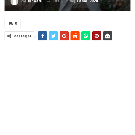
Dernière maj
10 Mai 2020
Par
Xibaaru
0
Partager