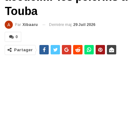
Touba
Dernière maj
29 Juil 2026
Par
Xibaaru
0
Partager