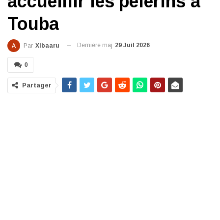
accueillir les pèlerins à
Touba
Dernière maj
29 Juil 2026
Par
Xibaaru
0
Partager