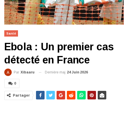
Santé
Ebola : Un premier cas
détecté en France
Dernière maj
24 Juin 2026
Par
Xibaaru
0
Partager