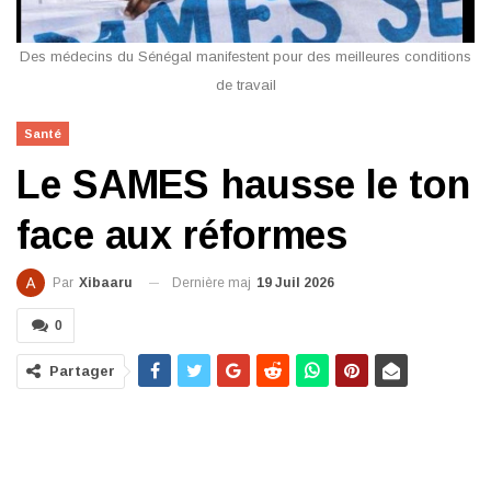
Des médecins du Sénégal manifestent pour des meilleures conditions
de travail
Santé
Le SAMES hausse le ton
face aux réformes
Dernière maj
19 Juil 2026
Par
Xibaaru
0
Partager