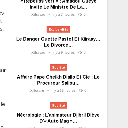
« Rebeuss Vert » : Amadou Gueye
Invite Le Ministre De La…
es
Xibaaru
il y a 7 heures
0
à
s,
Exclusivités
Le Danger Guette Pastef Et Kiiraay…
Le Divorce…
Xibaaru
il y a 9 heures
0
Société
our
Affaire Pape Cheikh Diallo Et Cie : Le
Procureur Saliou…
Xibaaru
il y a 19 heures
0
 le
Société
Nécrologie : L’animateur Djibril Dièye
D’« Auto Mag »…