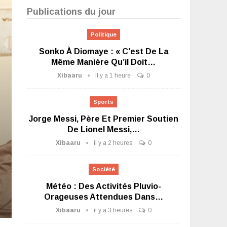
Publications du jour
Politique
Sonko À Diomaye : « C’est De La
Même Manière Qu’il Doit…
Xibaaru
il y a 1 heure
0
Sports
Jorge Messi, Père Et Premier Soutien
De Lionel Messi,…
Xibaaru
il y a 2 heures
0
Société
Météo : Des Activités Pluvio-
Orageuses Attendues Dans…
Xibaaru
il y a 3 heures
0