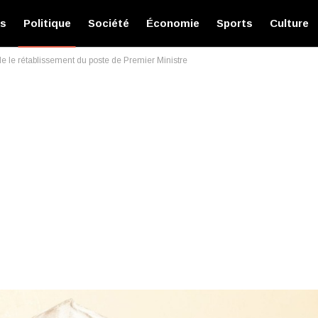
és
Politique
Société
Économie
Sports
Culture
 le rétablissement du poste de Premier Ministre