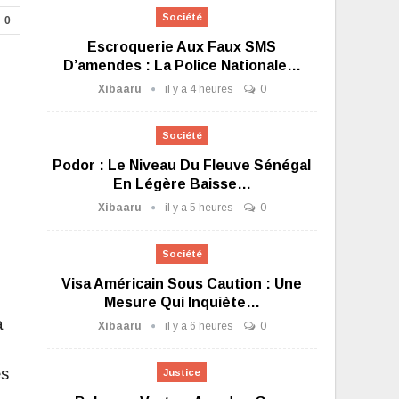
Société
0
Escroquerie Aux Faux SMS
D’amendes : La Police Nationale…
Xibaaru
il y a 4 heures
0
Société
Podor : Le Niveau Du Fleuve Sénégal
En Légère Baisse…
Xibaaru
il y a 5 heures
0
Société
Visa Américain Sous Caution : Une
Mesure Qui Inquiète…
a
Xibaaru
il y a 6 heures
0
es
Justice