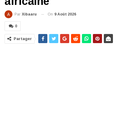
africaine
On
9 Août 2026
Par
Xibaaru
0
Partager