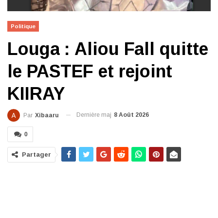
Politique
Louga : Aliou Fall quitte
le PASTEF et rejoint
KIIRAY
Dernière maj
8 Août 2026
Par
Xibaaru
0
Partager