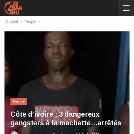
Accueil
People
People
Côte d’ivoire : 3 dangereux
gangsters à la machette…arrêtés