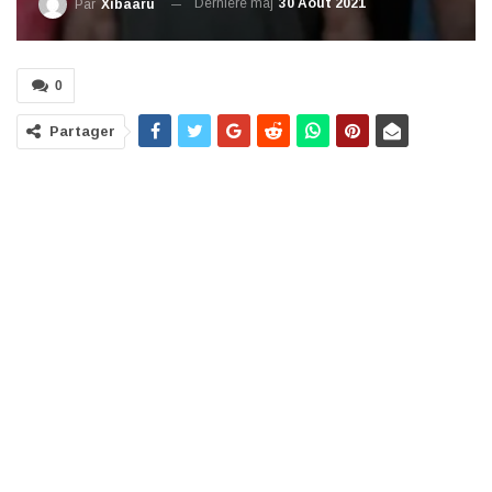
Dernière maj
30 Août 2021
Par
Xibaaru
0
Partager