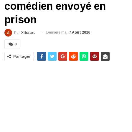
comédien envoyé en
prison
Dernière maj
7 Août 2026
Par
Xibaaru
0
Partager