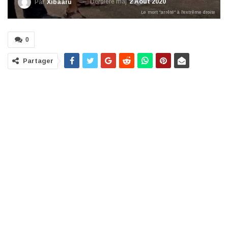
Dernière maj
2 Août 2020
Par
Xibaaru
Le mort "arrêté" à l'extrême droite
0
Partager