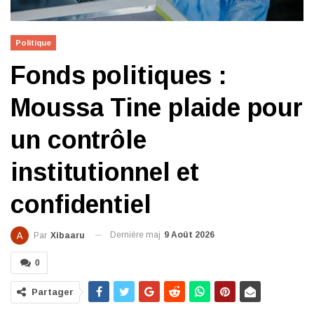
Politique
Fonds politiques :
Moussa Tine plaide pour
un contrôle
institutionnel et
confidentiel
Dernière maj
9 Août 2026
Par
Xibaaru
0
Partager