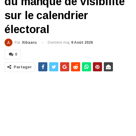
du manque de visibilité
sur le calendrier
électoral
Dernière maj
9 Août 2026
Par
Xibaaru
0
Partager