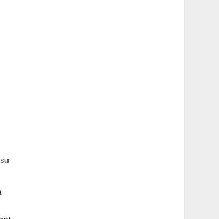
 sur
à