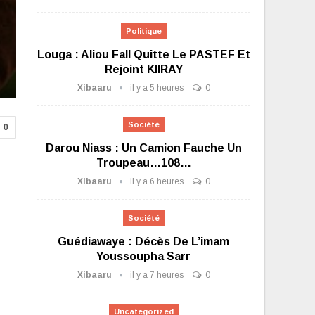
Politique
Louga : Aliou Fall Quitte Le PASTEF Et
Rejoint KIIRAY
Xibaaru
il y a 5 heures
0
Société
0
Darou Niass : Un Camion Fauche Un
Troupeau…108…
Xibaaru
il y a 6 heures
0
Société
Guédiawaye : Décès De L’imam
Youssoupha Sarr
Xibaaru
il y a 7 heures
0
Uncategorized