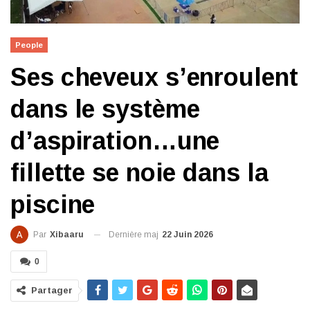
People
Ses cheveux s’enroulent
dans le système
d’aspiration…une
fillette se noie dans la
piscine
Dernière maj
22 Juin 2026
Par
Xibaaru
0
Partager