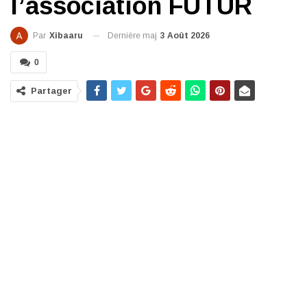
l’association FUTUR
Dernière maj
3 Août 2026
Par
Xibaaru
0
Partager