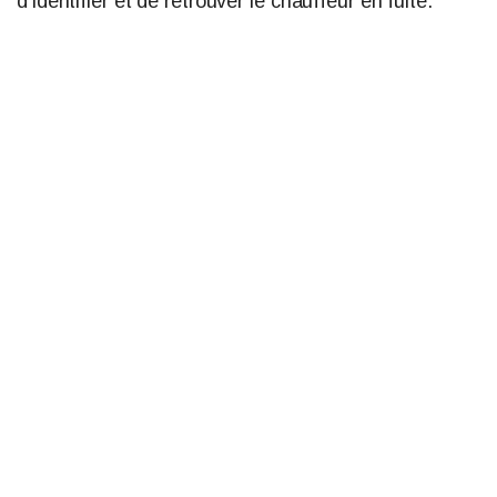
d’identifier et de retrouver le chauffeur en fuite.