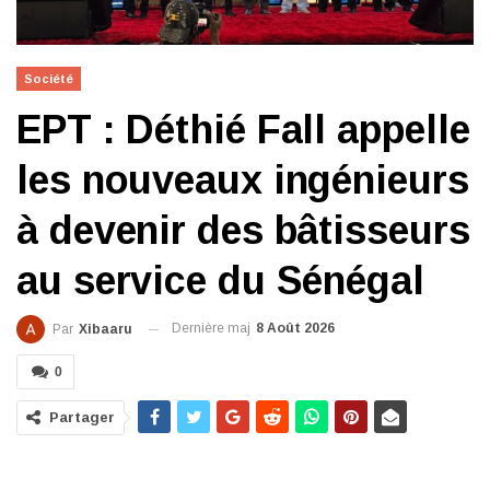
Société
EPT : Déthié Fall appelle
les nouveaux ingénieurs
à devenir des bâtisseurs
au service du Sénégal
Dernière maj
8 Août 2026
Par
Xibaaru
0
Partager