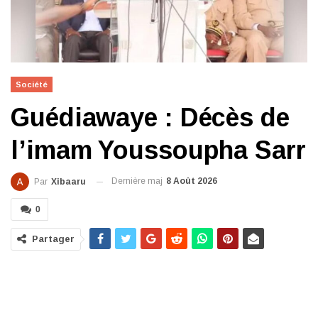
Société
Guédiawaye : Décès de
l’imam Youssoupha Sarr
Dernière maj
8 Août 2026
Par
Xibaaru
0
Partager