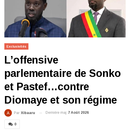
Exclusivités
L’offensive
parlementaire de Sonko
et Pastef…contre
Diomaye et son régime
Dernière maj
7 Août 2026
Par
Xibaaru
0