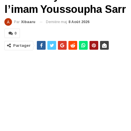
l’imam Youssoupha Sarr
Dernière maj
8 Août 2026
Par
Xibaaru
0
Partager