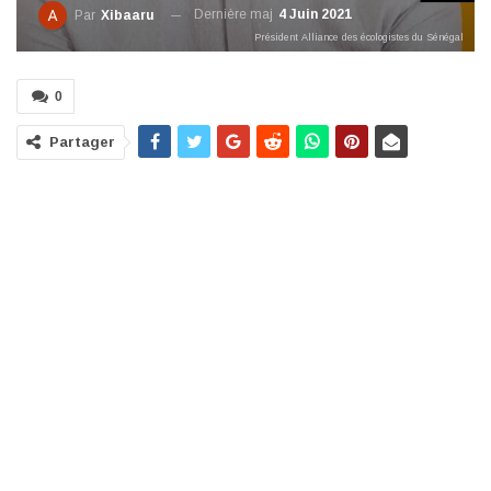
Dernière maj
4 Juin 2021
Par
Xibaaru
Président Alliance des écologistes du Sénégal
0
Partager