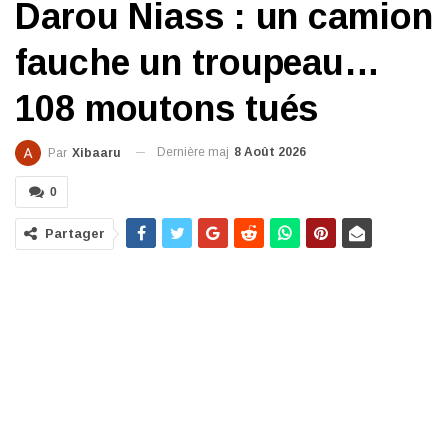
Darou Niass : un camion
fauche un troupeau…
108 moutons tués
Dernière maj
8 Août 2026
Par
Xibaaru
0
Partager