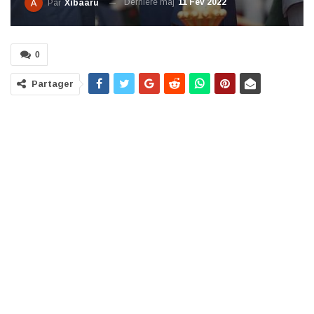
Dernière maj
11 Fév 2022
Par
Xibaaru
0
Partager