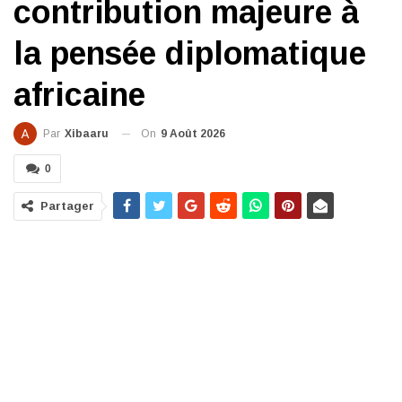
contribution majeure à
la pensée diplomatique
africaine
On
9 Août 2026
Par
Xibaaru
0
Partager