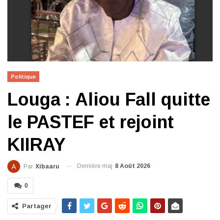
Politique
Louga : Aliou Fall quitte
le PASTEF et rejoint
KIIRAY
Dernière maj
8 Août 2026
Par
Xibaaru
0
Partager