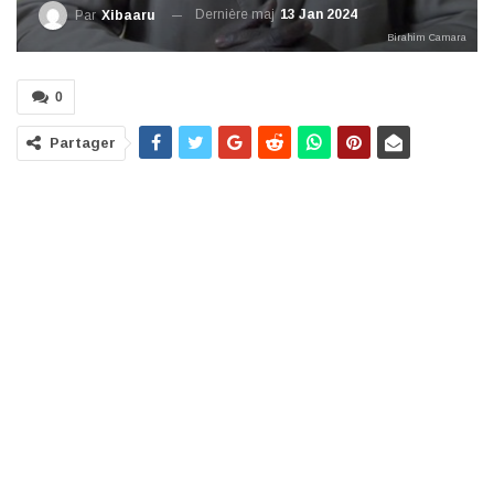
Dernière maj
13 Jan 2024
Par
Xibaaru
Birahim Camara
0
Partager