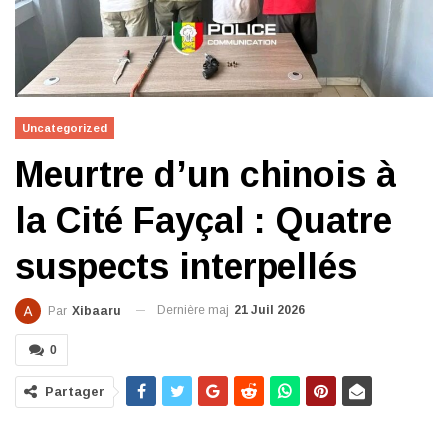
Uncategorized
Meurtre d’un chinois à
la Cité Fayçal : Quatre
suspects interpellés
Dernière maj
21 Juil 2026
Par
Xibaaru
0
Partager