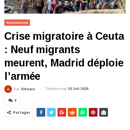
International
Crise migratoire à Ceuta
: Neuf migrants
meurent, Madrid déploie
l’armée
Dernière maj
30 Juil 2026
Par
Xibaaru
0
Partager