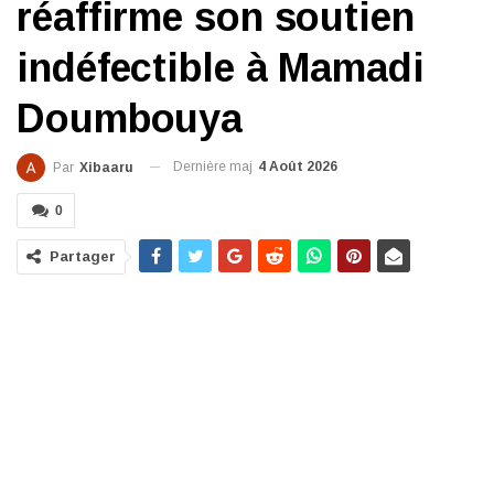
réaffirme son soutien
indéfectible à Mamadi
Doumbouya
Dernière maj
4 Août 2026
Par
Xibaaru
0
Partager