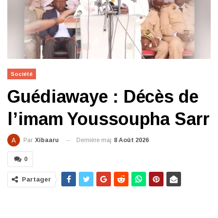
Société
Guédiawaye : Décès de
l’imam Youssoupha Sarr
Dernière maj
8 Août 2026
Par
Xibaaru
0
Partager