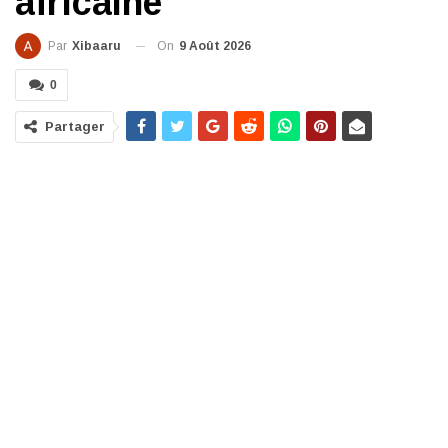
africaine
On
9 Août 2026
Par
Xibaaru
0
Partager