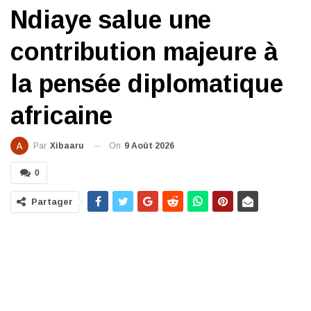
Ndiaye salue une
contribution majeure à
la pensée diplomatique
africaine
On
9 Août 2026
Par
Xibaaru
0
Partager