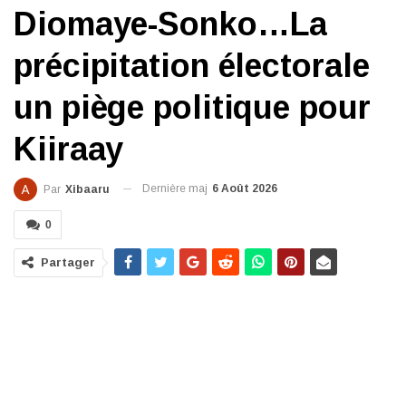
Diomaye-Sonko…La
précipitation électorale
un piège politique pour
Kiiraay
Dernière maj
6 Août 2026
Par
Xibaaru
0
Partager