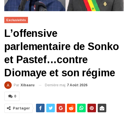
Exclusivités
L’offensive
parlementaire de Sonko
et Pastef…contre
Diomaye et son régime
Dernière maj
7 Août 2026
Par
Xibaaru
0
Partager