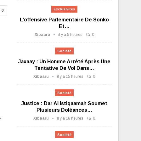
Exclusivités
0
L’offensive Parlementaire De Sonko
Et…
Xibaaru
il y a 5 heures
0
Société
Jaxaay : Un Homme Arrêté Après Une
Tentative De Vol Dans…
Xibaaru
il y a 15 heures
0
Société
Justice : Dar Al Istiqaamah Soumet
Plusieurs Doléances…
s
Xibaaru
il y a 16 heures
0
Société