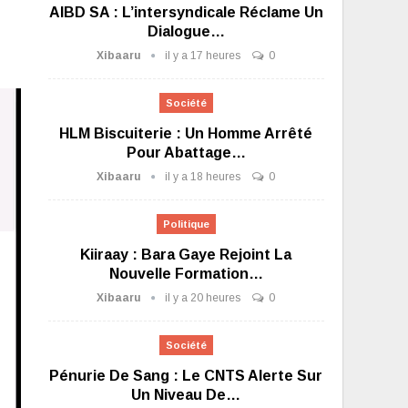
AIBD SA : L’intersyndicale Réclame Un
Dialogue…
Xibaaru
il y a 17 heures
0
Société
HLM Biscuiterie : Un Homme Arrêté
Pour Abattage…
Xibaaru
il y a 18 heures
0
Politique
Kiiraay : Bara Gaye Rejoint La
Nouvelle Formation…
Xibaaru
il y a 20 heures
0
Société
Pénurie De Sang : Le CNTS Alerte Sur
Un Niveau De…