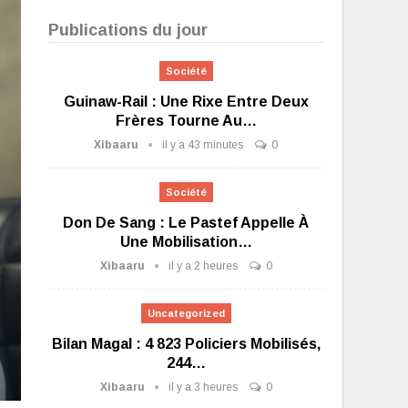
Publications du jour
Société
Guinaw-Rail : Une Rixe Entre Deux
Frères Tourne Au…
Xibaaru
il y a 43 minutes
0
Société
Don De Sang : Le Pastef Appelle À
Une Mobilisation…
Xibaaru
il y a 2 heures
0
Uncategorized
Bilan Magal : 4 823 Policiers Mobilisés,
244…
Xibaaru
il y a 3 heures
0