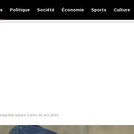
és
Politique
Société
Économie
Sports
Culture
ealpolitik sépare Sonko de ses alliés