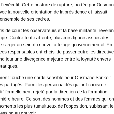
e l’exécutif. Cette posture de rupture, portée par Ousma
ec la nouvelle orientation de la présidence et laissait
l’ensemble de ses cadres.
ris de court les observateurs et la base militante, révélan
oupe. Contre toute attente, plusieurs figures issues des
 de siéger au sein du nouvel attelage gouvernemental. En
, ces responsables ont choisi de passer outre les directive
grand jour une divergence majeure entre la loyauté envers
étatiques.
iement touche une corde sensible pour Ousmane Sonko :
es partagés. Parmi les personnalités qui ont choisi de
if formellement rejeté par la direction de la formation
remière heure. Ce sont des hommes et des femmes qui on
oments les plus tumultueux de l’opposition, subissant le
cession au pouvoir.