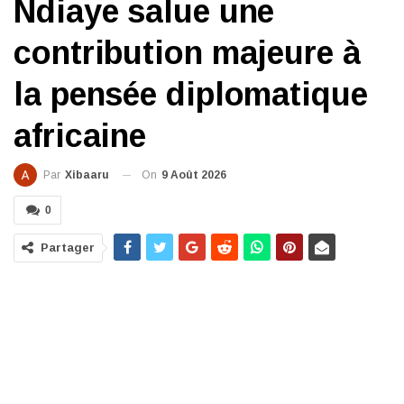
Ndiaye salue une
contribution majeure à
la pensée diplomatique
africaine
On
9 Août 2026
Par
Xibaaru
0
Partager