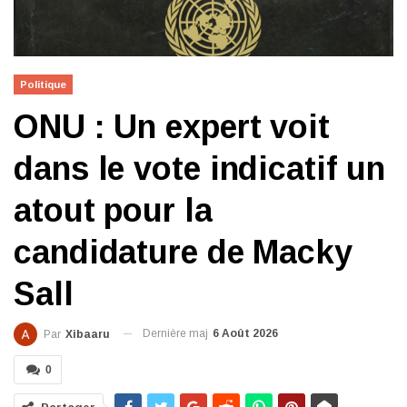
Politique
ONU : Un expert voit
dans le vote indicatif un
atout pour la
candidature de Macky
Sall
Dernière maj
6 Août 2026
Par
Xibaaru
0